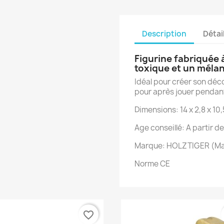
Description
Détai
Figurine fabriquée 
toxique et un mélan
Idéal pour créer son déco
pour après jouer pendan
Dimensions: 14 x 2,8 x 10
Age conseillé: A partir de
Marque: HOLZTIGER (Ma
réer une liste d'envies
onnexion
Norme CE
es listes d'envies
 de la liste d'envies
us devez être connecté pour ajouter des produits à votre liste
envies.
Créer une nouvelle liste
favorite_border