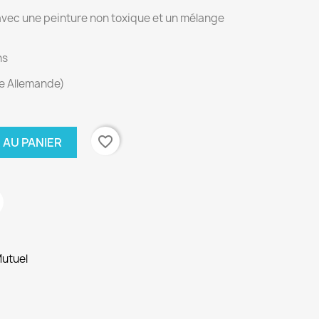
 avec une peinture non toxique et un mélange
ns
 Allemande)
favorite_border
 AU PANIER
Mutuel