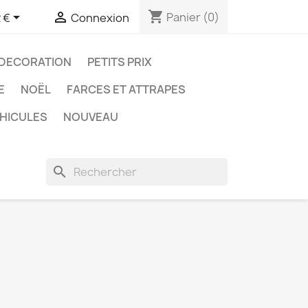
shopping_cart


Panier
(0)
 €
Connexion
DECORATION
PETITS PRIX
E
NOËL
FARCES ET ATTRAPES
HICULES
NOUVEAU
search