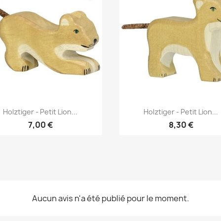
Annuler
Connexion
Annuler
Créer une liste d'envies
Aperçu rapide
Aperçu rapide


Holztiger - Petit Lion...
Holztiger - Petit Lion...
7,00 €
8,30 €
Aucun avis n'a été publié pour le moment.