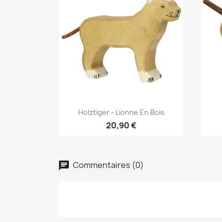
Aperçu rapide

Holztiger - Lionne En Bois
20,90 €
Commentaires (0)