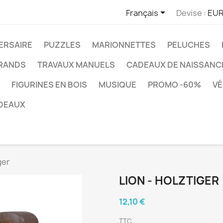

Français
Devise :
EUR
ERSAIRE
PUZZLES
MARIONNETTES
PELUCHES
RANDS
TRAVAUX MANUELS
CADEAUX DE NAISSANC
FIGURINES EN BOIS
MUSIQUE
PROMO -60%
VÉ
DEAUX
ger
LION - HOLZTIGER
12,10 €
TTC