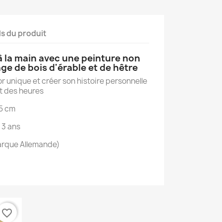
ls du produit
à la main avec une peinture non
ge de bois d'érable et de hêtre
r unique et créer son histoire personnelle
t des heures
,5 cm
 3 ans
rque Allemande)
×
×
×
favorite_border