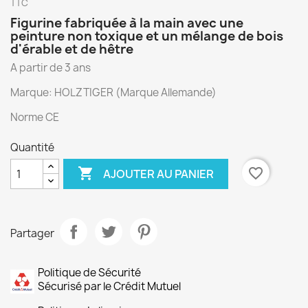
TTC
Figurine fabriquée à la main avec une
peinture non toxique et un mélange de bois
d'érable et de hêtre
A partir de 3 ans
Marque: HOLZTIGER (Marque Allemande)
Norme CE
Quantité

favorite_border
AJOUTER AU PANIER
Partager
Politique de Sécurité
Sécurisé par le Crédit Mutuel