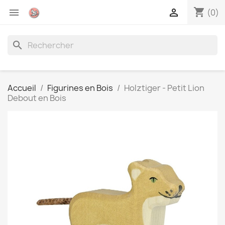
shopping_cart


(0)
search
Accueil
Figurines en Bois
Holztiger - Petit Lion
Debout en Bois