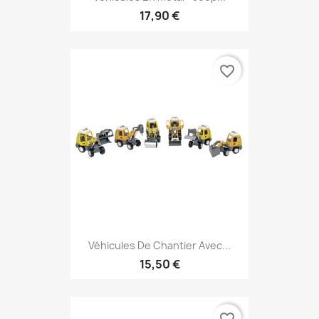
17,90 €
favorite_border
Véhicules De Chantier Avec...
15,50 €