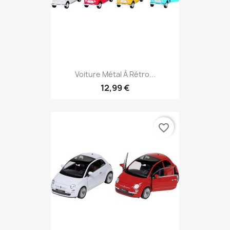
Voiture Métal À Rétro...
12,99 €
favorite_border