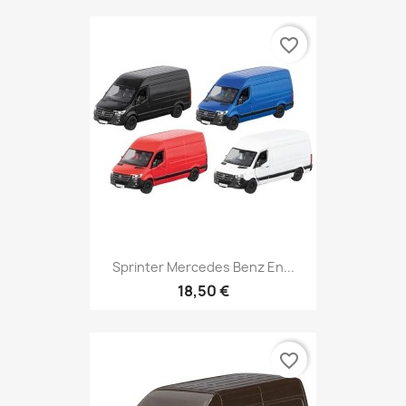
favorite_border
Sprinter Mercedes Benz En...
18,50 €
favorite_border