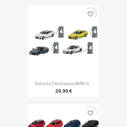
favorite_border
Voitures Électriques BMW I4...
29,99 €
favorite_border