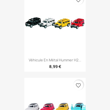
favorite_border
Véhicule En Métal Hummer H2...
8,99 €
favorite_border