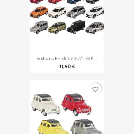
Voitures En Métal SUV - GLK...
11,90 €
favorite_border