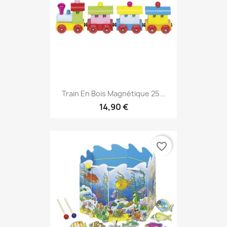
Train En Bois Magnétique 25...
14,90 €
favorite_border