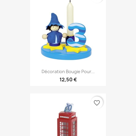
Décoration Bougie Pour...
12,50 €
favorite_border