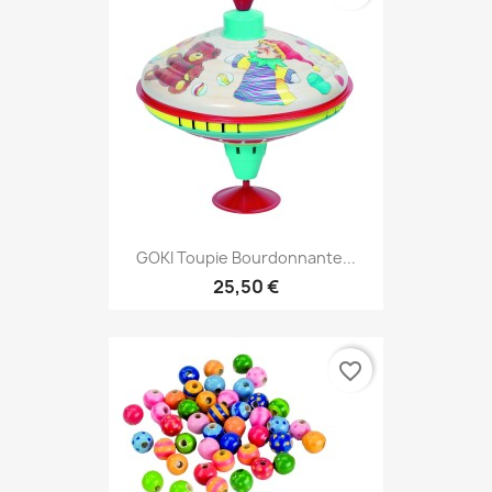
GOKI Toupie Bourdonnante...
25,50 €
favorite_border