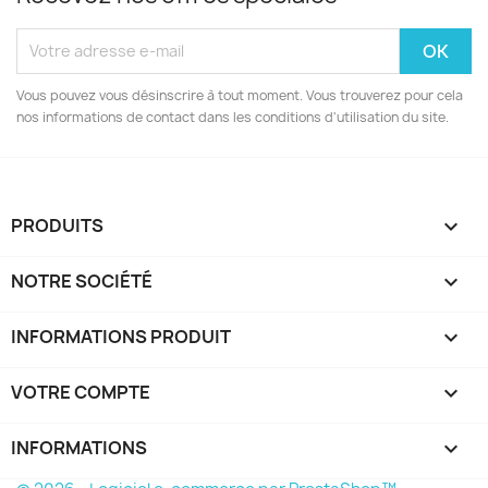
Vous pouvez vous désinscrire à tout moment. Vous trouverez pour cela
nos informations de contact dans les conditions d'utilisation du site.
PRODUITS

NOTRE SOCIÉTÉ

INFORMATIONS PRODUIT

VOTRE COMPTE

INFORMATIONS
keyboard_arrow_down