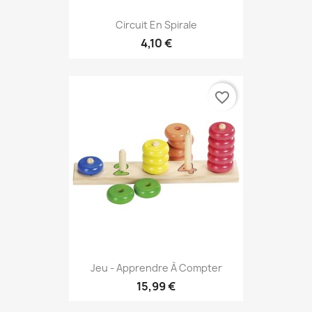
Circuit En Spirale
4,10 €
favorite_border
Jeu - Apprendre À Compter
15,99 €