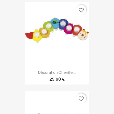
favorite_border
Décoration Chenille...
25,90 €
favorite_border