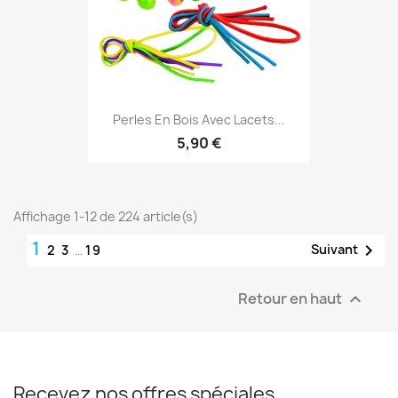
Perles En Bois Avec Lacets...
5,90 €
Affichage 1-12 de 224 article(s)
1

Suivant
2
3
…
19
Retour en haut

Recevez nos offres spéciales