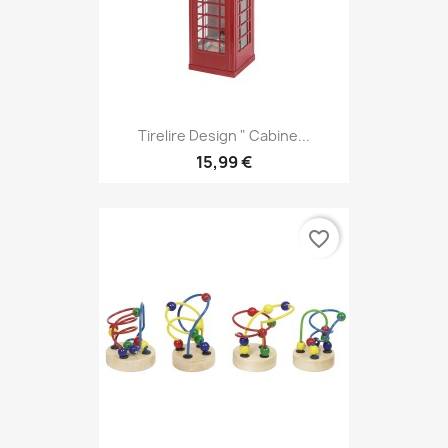
Tirelire Design " Cabine...
15,99 €
favorite_border