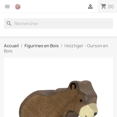
shopping_cart


(0)
search
Accueil
Figurines en Bois
Holztiger - Ourson en
Bois