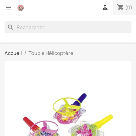
shopping_cart


(0)
search
Accueil
Toupie Hélicoptère