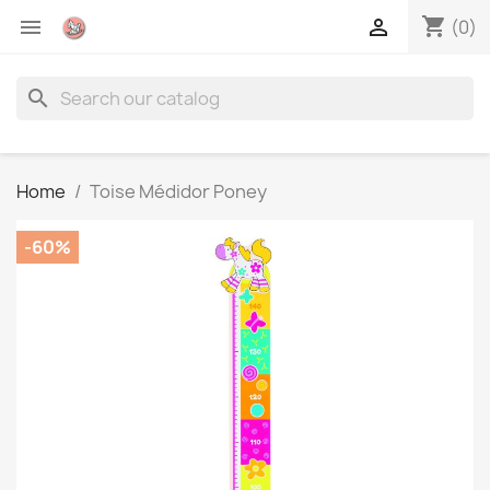
shopping_cart


(0)
search
Home
Toise Médidor Poney
-60%