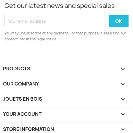
Get our latest news and special sales
You may unsubscribe at any moment. For that purpose, please find our
contact info in the legal notice.
PRODUCTS

OUR COMPANY

JOUETS EN BOIS

YOUR ACCOUNT

STORE INFORMATION
keyboard_arrow_down