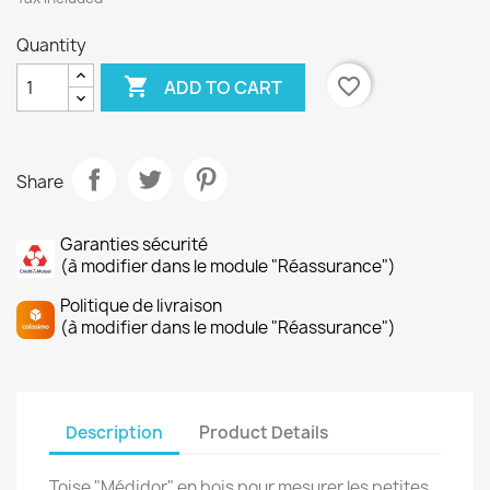
Quantity

favorite_border
ADD TO CART
Share
Garanties sécurité
(à modifier dans le module "Réassurance")
Politique de livraison
(à modifier dans le module "Réassurance")
Description
Product Details
Toise "Médidor" en bois pour mesurer les petites