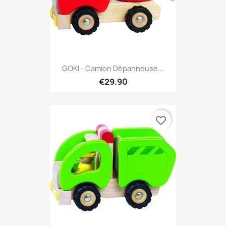
GOKI - Camion Dépanneuse...
€29.90
favorite_border