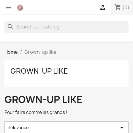
shopping_cart


(0)
search
Home
Grown-up like
GROWN-UP LIKE
GROWN-UP LIKE
Pour faire comme les grands !

Relevance