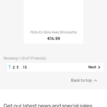
Flûte En Bois Avec Brossette
€14.99
Showing 1-12 of 171 item(s)
1

Next
2
3
…
15
Back to top

Get our latest news and special sales