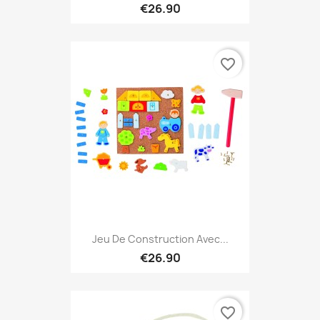
€26.90
favorite_border
Jeu De Construction Avec...
€26.90
favorite_border