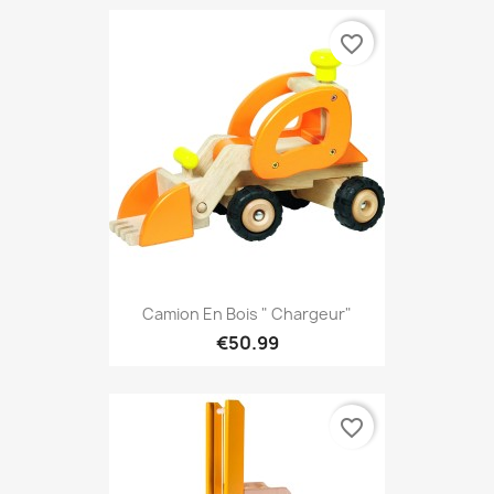
favorite_border
Camion En Bois " Chargeur"
€50.99
favorite_border