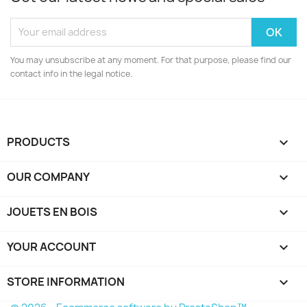
You may unsubscribe at any moment. For that purpose, please find our
contact info in the legal notice.
PRODUCTS

OUR COMPANY

JOUETS EN BOIS

YOUR ACCOUNT

STORE INFORMATION
keyboard_arrow_down