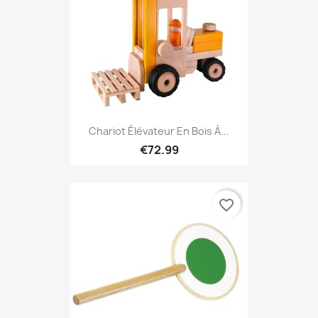
Chariot Élévateur En Bois À...
€72.99
favorite_border