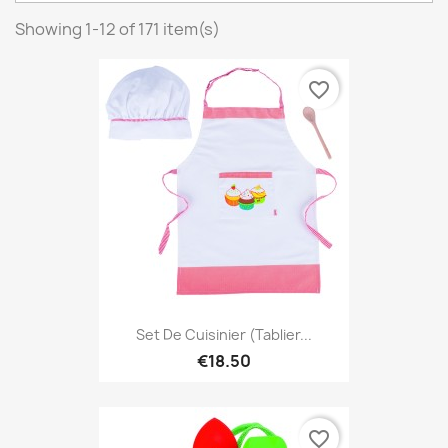
Showing 1-12 of 171 item(s)
favorite_border
Set De Cuisinier (Tablier...
€18.50
favorite_border