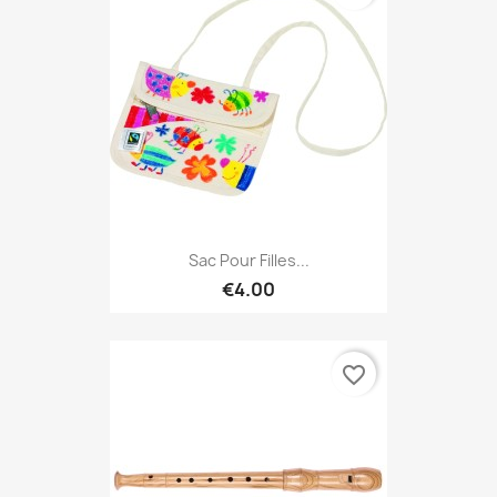
Sac Pour Filles...
€4.00
favorite_border